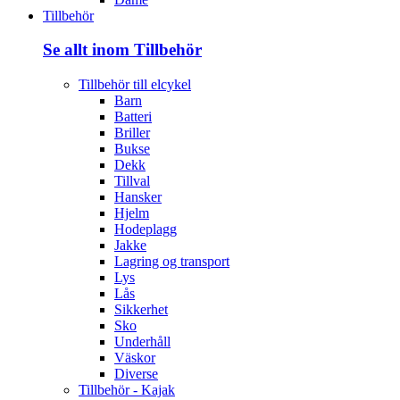
Tillbehör
Se allt inom Tillbehör
Tillbehör till elcykel
Barn
Batteri
Briller
Bukse
Dekk
Tillval
Hansker
Hjelm
Hodeplagg
Jakke
Lagring og transport
Lys
Lås
Sikkerhet
Sko
Underhåll
Väskor
Diverse
Tillbehör - Kajak