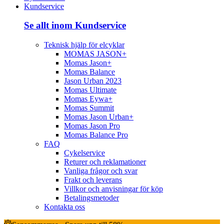
Kundservice
Se allt inom Kundservice
Teknisk hjälp för elcyklar
MOMAS JASON+
Momas Jason+
Momas Balance
Jason Urban 2023
Momas Ultimate
Momas Eywa+
Momas Summit
Momas Jason Urban+
Momas Jason Pro
Momas Balance Pro
FAQ
Cykelservice
Returer och reklamationer
Vanliga frågor och svar
Frakt och leverans
Villkor och anvisningar för köp
Betalingsmetoder
Kontakta oss