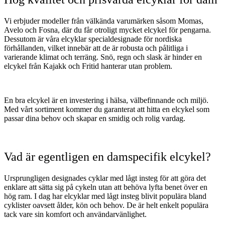
Vi erbjuder modeller från välkända varumärken såsom Momas,
Avelo och Fosna, där du får otroligt mycket elcykel för pengarna.
Dessutom är våra elcyklar specialdesignade för nordiska
förhållanden, vilket innebär att de är robusta och pålitliga i
varierande klimat och terräng. Snö, regn och slask är hinder en
elcykel från Kajakk och Fritid hanterar utan problem.
En bra elcykel är en investering i hälsa, välbefinnande och miljö.
Med vårt sortiment kommer du garanterat att hitta en elcykel som
passar dina behov och skapar en smidig och rolig vardag.
Vad är egentligen en damspecifik elcykel?
Ursprungligen designades cyklar med lågt insteg för att göra det
enklare att sätta sig på cykeln utan att behöva lyfta benet över en
hög ram. I dag har elcyklar med lågt insteg blivit populära bland
cyklister oavsett ålder, kön och behov. De är helt enkelt populära
tack vare sin komfort och användarvänlighet.