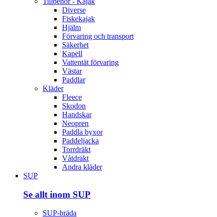
Tillbehör - Kajak
Diverse
Fiskekajak
Hjälm
Förvaring och transport
Säkerhet
Kapell
Vattentät förvaring
Västar
Paddlar
Kläder
Fleece
Skodon
Handskar
Neopren
Paddla byxor
Paddeljacka
Torrdräkt
Våtdräkt
Andra kläder
SUP
Se allt inom SUP
SUP-bräda