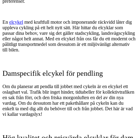
preferenser.
En
elcykel
med kraftfull motor och imponerande räckvidd låter dig
uppleva cykling på ett helt nytt sätt. Här hittar du elcyklar som
passar dina behov, vare sig det gäller stadscykling, landsvägscykling
eller något helt annat. Med en elcykel från oss får du ett modernt och
pålitligt transportmedel som dessutom är ett miljövänligt alternativ
till bilen.
Damspecifik elcykel för pendling
Om du planerar att pendla till jobbet med cykeln är en elcykel ett
oslagbart val. Trafik blir inget hinder, tidtabeller för kollektivtrafiken
en sak från förr, och den friska morgonluften en del av din nya
vardag. Om du dessutom har ett pakethållare på cykeln kan du
enkelt ta med dig allt du behöver till och från jobbet. Det här är vad
vi kallar vardagslyx!
Hög kvalitet och prisvärda elcyklar för dam