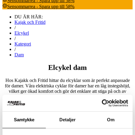
Sensommarrea - Spara upp till 58%
Sensommarrea - Spara upp till 58%
DU ÄR HÄR:
Kajak och Fritid
/
Elcykel
/
Kategori
/
Dam
Elcykel dam
Hos Kajakk och Fritid hittar du elcyklar som är perfekt anpassade
för damer. Våra elektriska cyklar för damer har en låg instegshöjd,
vilket ger ökad komfort och gör det enklare att stiga på och av
cykeln.
Bli inspirerad av vårt utbud av elcyklar – designade speciellt för
Samtykke
Detaljer
Om
damer!
Filter