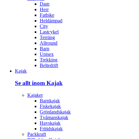
Dam
Herr
Fatbike
Heldämpad
City
Lastcykel
Terräng
Allround
Barn
Unisex
Trekking
Beltedrift
Kajak
Se allt inom Kajak
Kajaker
Barnkajak
Fiskekajak
Grönlandskajak
Tvåmanskajak
Havskajak
Fritidskajak
Packkraft