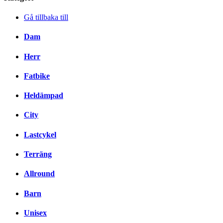
Gå tillbaka till
Dam
Herr
Fatbike
Heldämpad
City
Lastcykel
Terräng
Allround
Barn
Unisex