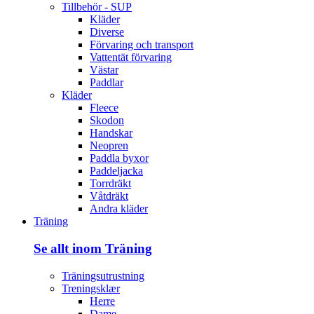
Tillbehör - SUP
Kläder
Diverse
Förvaring och transport
Vattentät förvaring
Västar
Paddlar
Kläder
Fleece
Skodon
Handskar
Neopren
Paddla byxor
Paddeljacka
Torrdräkt
Våtdräkt
Andra kläder
Träning
Se allt inom Träning
Träningsutrustning
Treningsklær
Herre
Dame