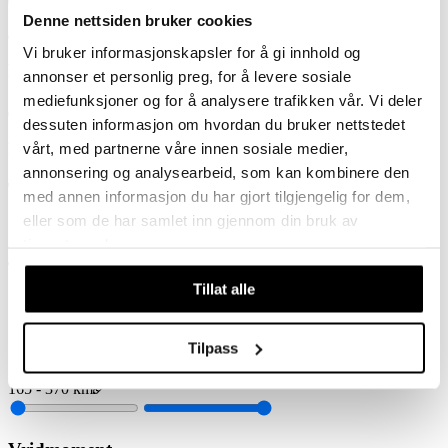
Produkter
:
7
Denne nettsiden bruker cookies
Vi bruker informasjonskapsler for å gi innhold og
Dam
annonser et personlig preg, for å levere sosiale
mediefunksjoner og for å analysere trafikken vår. Vi deler
dessuten informasjon om hvordan du bruker nettstedet
vårt, med partnerne våre innen sosiale medier,
Filter
annonsering og analysearbeid, som kan kombinere den
Typ av elcykel
med annen informasjon du har gjort tilgjengelig for dem,
eller som de har samlet inn gjennom din bruk av
Heldämpad
Trekking / Stad
tjenestene deres.
Tillverkare
Tillat alle
Momas
Optimal Räckvidd
Tilpass
165
-
370
km