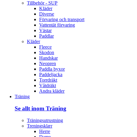
Tillbehör - SUP
Kläder
Diverse
Förvaring och transport
Vattentät förvaring
Västar
Paddlar
Kläder
Fleece
Skodon
Handskar
Neopren
Paddla byxor
Paddeljacka
Torrdräkt
Våtdräkt
Andra kläder
Träning
Se allt inom Träning
Träningsutrustning
Treningsklær
Herre
Dame