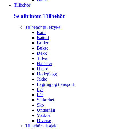
Tillbehör
Se allt inom Tillbehör
Tillbehör till elcykel
Barn
Batteri
Briller
Bukse
Dekk
Tillval
Hansker
Hjelm
Hodeplagg
Jakke
Lagring og transport
Lys
Lås
Sikkerhet
Sko
Underhåll
Väskor
Diverse
Tillbehör - Kajak