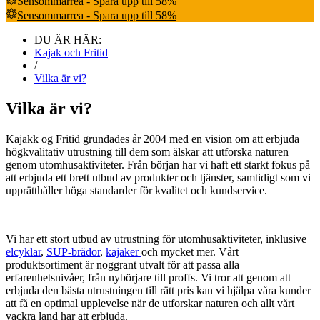
Sensommarrea - Spara upp till 58%
Sensommarrea - Spara upp till 58%
DU ÄR HÄR:
Kajak och Fritid
/
Vilka är vi?
Vilka är vi?
Kajakk og Fritid grundades år 2004 med en vision om att erbjuda
högkvalitativ utrustning till dem som älskar att utforska naturen
genom utomhusaktiviteter. Från början har vi haft ett starkt fokus på
att erbjuda ett brett utbud av produkter och tjänster, samtidigt som vi
upprätthåller höga standarder för kvalitet och kundservice.
Vi har ett stort utbud av utrustning för utomhusaktiviteter, inklusive
elcyklar
,
SUP-brädor
,
kajaker
och mycket mer. Vårt
produktsortiment är noggrant utvalt för att passa alla
erfarenhetsnivåer, från nybörjare till proffs. Vi tror att genom att
erbjuda den bästa utrustningen till rätt pris kan vi hjälpa våra kunder
att få en optimal upplevelse när de utforskar naturen och allt vårt
vackra land har att erbjuda.