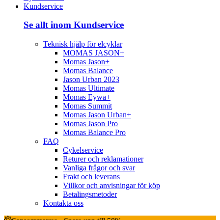
Kundservice
Se allt inom Kundservice
Teknisk hjälp för elcyklar
MOMAS JASON+
Momas Jason+
Momas Balance
Jason Urban 2023
Momas Ultimate
Momas Eywa+
Momas Summit
Momas Jason Urban+
Momas Jason Pro
Momas Balance Pro
FAQ
Cykelservice
Returer och reklamationer
Vanliga frågor och svar
Frakt och leverans
Villkor och anvisningar för köp
Betalingsmetoder
Kontakta oss