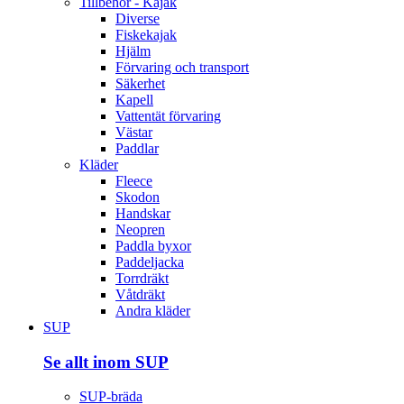
Tillbehör - Kajak
Diverse
Fiskekajak
Hjälm
Förvaring och transport
Säkerhet
Kapell
Vattentät förvaring
Västar
Paddlar
Kläder
Fleece
Skodon
Handskar
Neopren
Paddla byxor
Paddeljacka
Torrdräkt
Våtdräkt
Andra kläder
SUP
Se allt inom SUP
SUP-bräda