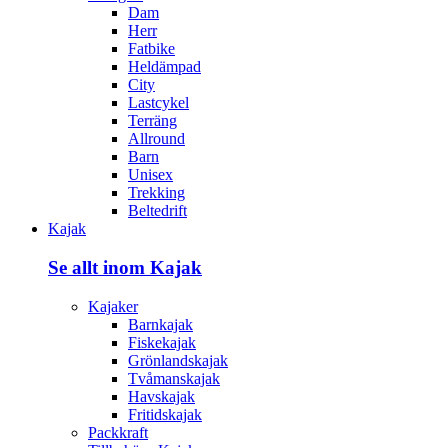
Dam
Herr
Fatbike
Heldämpad
City
Lastcykel
Terräng
Allround
Barn
Unisex
Trekking
Beltedrift
Kajak
Se allt inom Kajak
Kajaker
Barnkajak
Fiskekajak
Grönlandskajak
Tvåmanskajak
Havskajak
Fritidskajak
Packkraft