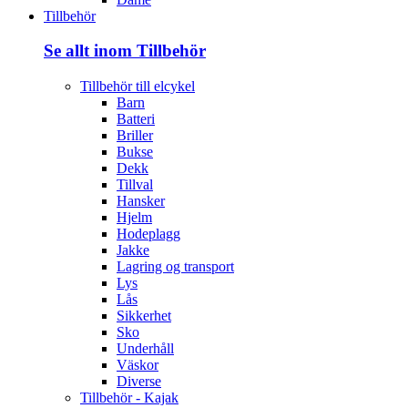
Tillbehör
Se allt inom Tillbehör
Tillbehör till elcykel
Barn
Batteri
Briller
Bukse
Dekk
Tillval
Hansker
Hjelm
Hodeplagg
Jakke
Lagring og transport
Lys
Lås
Sikkerhet
Sko
Underhåll
Väskor
Diverse
Tillbehör - Kajak