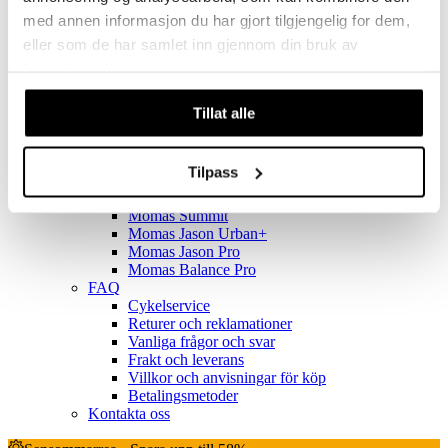
Kundservice
med annen informasjon du har gjort tilgjengelig for dem,
eller som de har samlet inn gjennom din bruk av
Se allt inom Kundservice
tjenestene deres.
Teknisk hjälp för elcyklar
MOMAS JASON+
Tillat alle
Momas Jason+
Momas Balance
Jason Urban 2023
Tilpass
Momas Ultimate
Momas Eywa+
Momas Summit
Momas Jason Urban+
Momas Jason Pro
Momas Balance Pro
FAQ
Cykelservice
Returer och reklamationer
Vanliga frågor och svar
Frakt och leverans
Villkor och anvisningar för köp
Betalingsmetoder
Kontakta oss