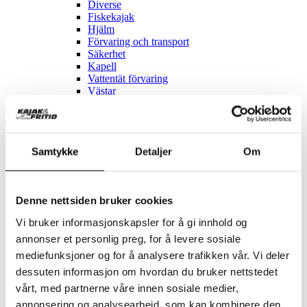
Diverse
Fiskekajak
Hjälm
Förvaring och transport
Säkerhet
Kapell
Vattentät förvaring
Västar
Paddlar
Tillbehör - SUP
Kläder
Diverse
Samtykke
Detaljer
Om
Förvaring och transport
Vattentät förvaring
Västar
Paddlar
Denne nettsiden bruker cookies
Reservdelar
Vi bruker informasjonskapsler for å gi innhold og
Se allt inom Reservdelar
annonser et personlig preg, for å levere sosiale
mediefunksjoner og for å analysere trafikken vår. Vi deler
Till elcykel
Momas
dessuten informasjon om hvordan du bruker nettstedet
vårt, med partnerne våre innen sosiale medier,
REA
Cykelservice
annonsering og analysearbeid, som kan kombinere den