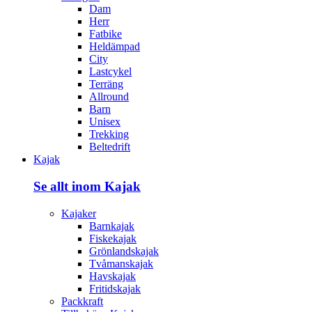
Dam
Herr
Fatbike
Heldämpad
City
Lastcykel
Terräng
Allround
Barn
Unisex
Trekking
Beltedrift
Kajak
Se allt inom Kajak
Kajaker
Barnkajak
Fiskekajak
Grönlandskajak
Tvåmanskajak
Havskajak
Fritidskajak
Packkraft