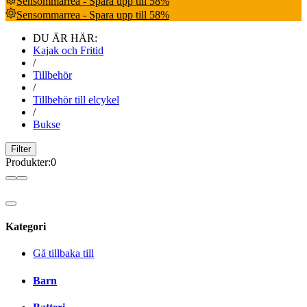
Sensommarrea - Spara upp till 58%
Sensommarrea - Spara upp till 58%
DU ÄR HÄR:
Kajak och Fritid
/
Tillbehör
/
Tillbehör till elcykel
/
Bukse
Filter
Produkter
:
0
Kategori
Gå tillbaka till
Barn