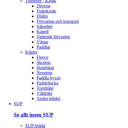
Tillbehör - Kajak
Diverse
Fiskekajak
Hjälm
Förvaring och transport
Säkerhet
Kapell
Vattentät förvaring
Västar
Paddlar
Kläder
Fleece
Skodon
Handskar
Neopren
Paddla byxor
Paddeljacka
Torrdräkt
Våtdräkt
Andra kläder
SUP
Se allt inom SUP
SUP-bräda