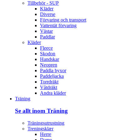
Tillbehör - SUP
Kläder
Diverse
Förvaring och transport
Vattentät förvaring
Västar
Paddlar
Kläder
Fleece
Skodon
Handskar
Neopren
Paddla byxor
Paddeljacka
Torrdräkt
Våtdräkt
Andra kläder
Träning
Se allt inom Träning
Träningsutrustning
Treningsklær
Herre
Dame