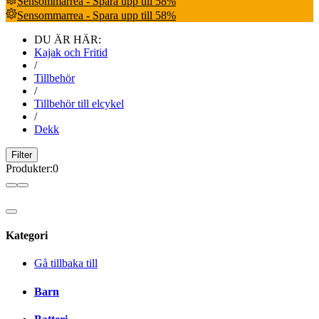
Sensommarrea - Spara upp till 58%
Sensommarrea - Spara upp till 58%
DU ÄR HÄR:
Kajak och Fritid
/
Tillbehör
/
Tillbehör till elcykel
/
Dekk
Filter
Produkter
:
0
Kategori
Gå tillbaka till
Barn