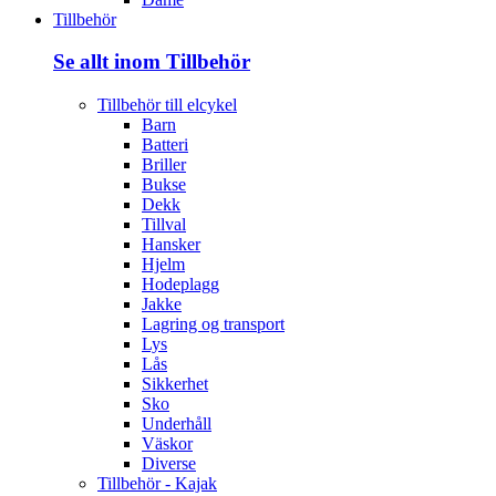
Tillbehör
Se allt inom Tillbehör
Tillbehör till elcykel
Barn
Batteri
Briller
Bukse
Dekk
Tillval
Hansker
Hjelm
Hodeplagg
Jakke
Lagring og transport
Lys
Lås
Sikkerhet
Sko
Underhåll
Väskor
Diverse
Tillbehör - Kajak