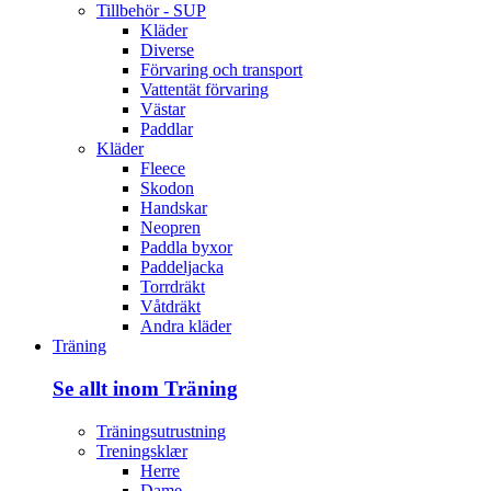
Tillbehör - SUP
Kläder
Diverse
Förvaring och transport
Vattentät förvaring
Västar
Paddlar
Kläder
Fleece
Skodon
Handskar
Neopren
Paddla byxor
Paddeljacka
Torrdräkt
Våtdräkt
Andra kläder
Träning
Se allt inom Träning
Träningsutrustning
Treningsklær
Herre
Dame