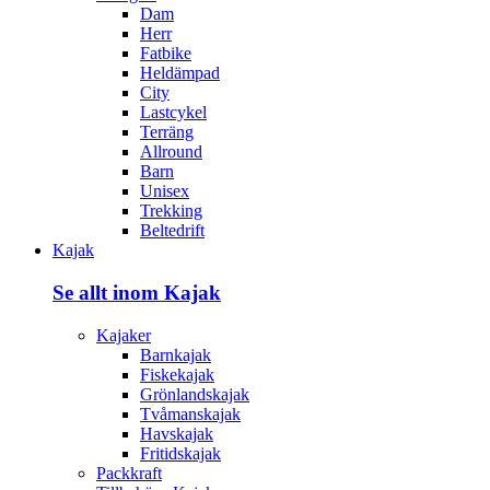
Dam
Herr
Fatbike
Heldämpad
City
Lastcykel
Terräng
Allround
Barn
Unisex
Trekking
Beltedrift
Kajak
Se allt inom Kajak
Kajaker
Barnkajak
Fiskekajak
Grönlandskajak
Tvåmanskajak
Havskajak
Fritidskajak
Packkraft