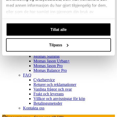
Kundservice
med annen informasjon du har gjort tilgjengelig for dem,
eller som de har samlet inn gjennom din bruk av
Se allt inom Kundservice
tjenestene deres.
Teknisk hjälp för elcyklar
MOMAS JASON+
Tillat alle
Momas Jason+
Momas Balance
Jason Urban 2023
Tilpass
Momas Ultimate
Momas Eywa+
Momas Summit
Momas Jason Urban+
Momas Jason Pro
Momas Balance Pro
FAQ
Cykelservice
Returer och reklamationer
Vanliga frågor och svar
Frakt och leverans
Villkor och anvisningar för köp
Betalingsmetoder
Kontakta oss