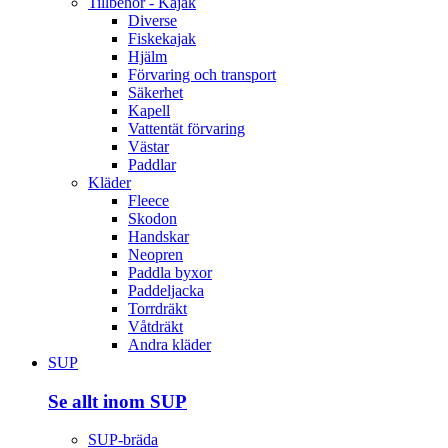
Tillbehör - Kajak
Diverse
Fiskekajak
Hjälm
Förvaring och transport
Säkerhet
Kapell
Vattentät förvaring
Västar
Paddlar
Kläder
Fleece
Skodon
Handskar
Neopren
Paddla byxor
Paddeljacka
Torrdräkt
Våtdräkt
Andra kläder
SUP
Se allt inom SUP
SUP-bräda