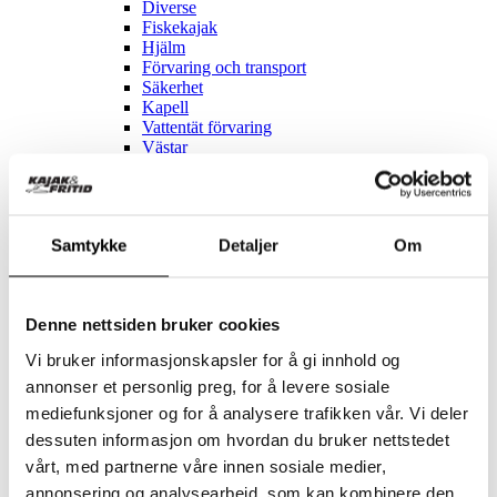
Diverse
Fiskekajak
Hjälm
Förvaring och transport
Säkerhet
Kapell
Vattentät förvaring
Västar
Paddlar
Tillbehör - SUP
Kläder
Diverse
Samtykke
Detaljer
Om
Förvaring och transport
Vattentät förvaring
Västar
Paddlar
Denne nettsiden bruker cookies
Reservdelar
Vi bruker informasjonskapsler for å gi innhold og
Se allt inom Reservdelar
annonser et personlig preg, for å levere sosiale
mediefunksjoner og for å analysere trafikken vår. Vi deler
Till elcykel
Momas
dessuten informasjon om hvordan du bruker nettstedet
vårt, med partnerne våre innen sosiale medier,
REA
Cykelservice
annonsering og analysearbeid, som kan kombinere den