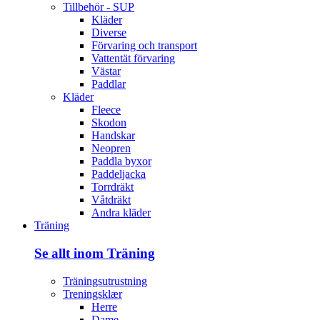
Tillbehör - SUP
Kläder
Diverse
Förvaring och transport
Vattentät förvaring
Västar
Paddlar
Kläder
Fleece
Skodon
Handskar
Neopren
Paddla byxor
Paddeljacka
Torrdräkt
Våtdräkt
Andra kläder
Träning
Se allt inom Träning
Träningsutrustning
Treningsklær
Herre
Dame