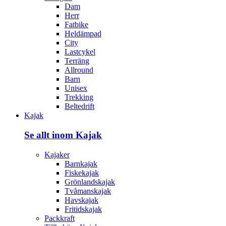
Dam
Herr
Fatbike
Heldämpad
City
Lastcykel
Terräng
Allround
Barn
Unisex
Trekking
Beltedrift
Kajak
Se allt inom Kajak
Kajaker
Barnkajak
Fiskekajak
Grönlandskajak
Tvåmanskajak
Havskajak
Fritidskajak
Packkraft