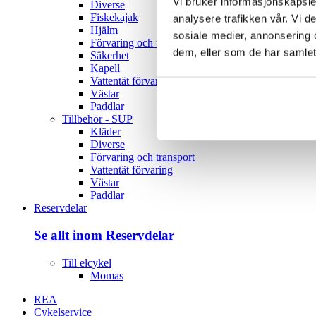
Vi bruker informasjonskapsler
Diverse
Fiskekajak
analysere trafikken vår. Vi 
Hjälm
sosiale medier, annonsering 
Förvaring och transport
dem, eller som de har samlet
Säkerhet
Kapell
Vattentät förvaring
Västar
Paddlar
Tillbehör - SUP
Kläder
Diverse
Förvaring och transport
Vattentät förvaring
Västar
Paddlar
Reservdelar
Se allt inom Reservdelar
Till elcykel
Momas
REA
Cykelservice