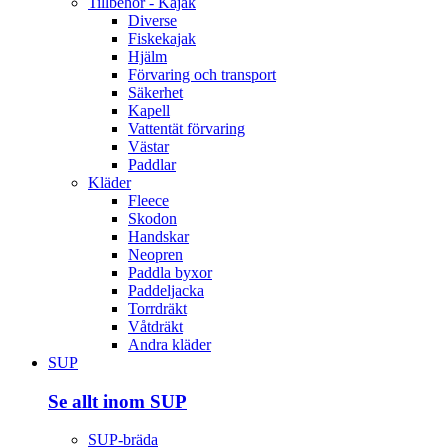
Tillbehör - Kajak
Diverse
Fiskekajak
Hjälm
Förvaring och transport
Säkerhet
Kapell
Vattentät förvaring
Västar
Paddlar
Kläder
Fleece
Skodon
Handskar
Neopren
Paddla byxor
Paddeljacka
Torrdräkt
Våtdräkt
Andra kläder
SUP
Se allt inom SUP
SUP-bräda