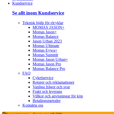
Kundservice
Se allt inom Kundservice
Teknisk hjälp för elcyklar
MOMAS JASON+
Momas Jason+
Momas Balance
Jason Urban 2023
Momas Ultimate
Momas Eywa+
Momas Summit
Momas Jason Urban+
Momas Jason Pro
Momas Balance Pro
FAQ
Cykelservice
Returer och reklamationer
Vanliga frågor och svar
Frakt och leverans
Villkor och anvisningar för köp
Betalingsmetoder
Kontakta oss