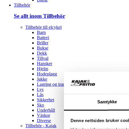
Tillbehör
Se allt inom Tillbehör
Tillbehör till elcykel
Barn
Batteri
Briller
Bukse
Dekk
Tillval
Hansker
Hjelm
Hodeplagg
Jakke
Lagring og transport
Lys
Lås
Sikkerhet
Samtykke
Sko
Underhåll
Väskor
Denne nettsiden bruker coo
Diverse
Tillbehör - Kajak