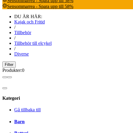
Sensommarrea - Spara upp till 58%
Sensommarrea - Spara upp till 58%
DU ÄR HÄR:
Kajak och Fritid
/
Tillbehör
/
Tillbehör till elcykel
/
Diverse
Filter
Produkter
:
0
Kategori
Gå tillbaka till
Barn