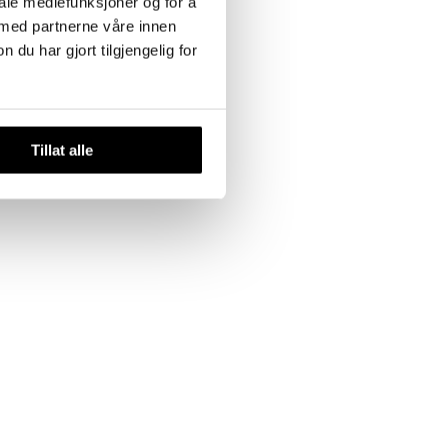
iale mediefunksjoner og for å
 med partnerne våre innen
u har gjort tilgjengelig for
Tillat alle