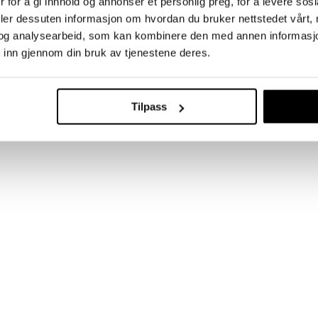
 for å gi innhold og annonser et personlig preg, for å levere sos
deler dessuten informasjon om hvordan du bruker nettstedet vårt,
og analysearbeid, som kan kombinere den med annen informasjon d
 inn gjennom din bruk av tjenestene deres.
Tilpass