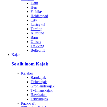
Dam
Herr
Fatbike
Heldämpad
City
Lastcykel
Terräng
Allround
Barn
Unisex
Trekking
Beltedrift
Kajak
Se allt inom Kajak
Kajaker
Barnkajak
Fiskekajak
Grönlandskajak
Tvåmanskajak
Havskajak
Fritidskajak
Packkraft