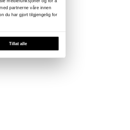
iale mediefunksjoner og for å
 med partnerne våre innen
u har gjort tilgjengelig for
Tillat alle