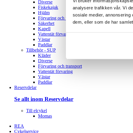
Vi bruker informasjonskapsler
Diverse
Fiskekajak
analysere trafikken vår. Vi 
Hjälm
sosiale medier, annonsering 
Förvaring och transport
dem, eller som de har samlet
Säkerhet
Kapell
Vattentät förvaring
Västar
Paddlar
Tillbehör - SUP
Kläder
Diverse
Förvaring och transport
Vattentät förvaring
Västar
Paddlar
Reservdelar
Se allt inom Reservdelar
Till elcykel
Momas
REA
Cykelservice