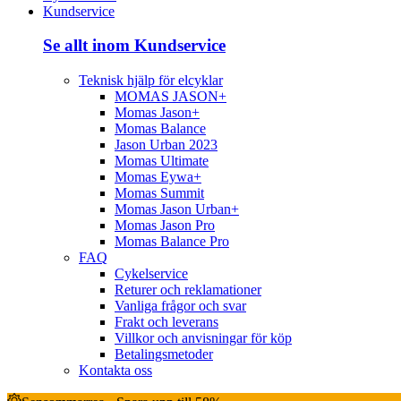
Kundservice
Se allt inom Kundservice
Teknisk hjälp för elcyklar
MOMAS JASON+
Momas Jason+
Momas Balance
Jason Urban 2023
Momas Ultimate
Momas Eywa+
Momas Summit
Momas Jason Urban+
Momas Jason Pro
Momas Balance Pro
FAQ
Cykelservice
Returer och reklamationer
Vanliga frågor och svar
Frakt och leverans
Villkor och anvisningar för köp
Betalingsmetoder
Kontakta oss