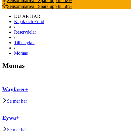
Sensommarrea - Spara upp till 58%
Sensommarrea - Spara upp till 58%
DU ÄR HÄR:
Kajak och Fritid
/
Reservdelar
/
Till elcykel
/
Momas
Momas
Wayfarer+
Se mer här
Eywa+
Se mer här