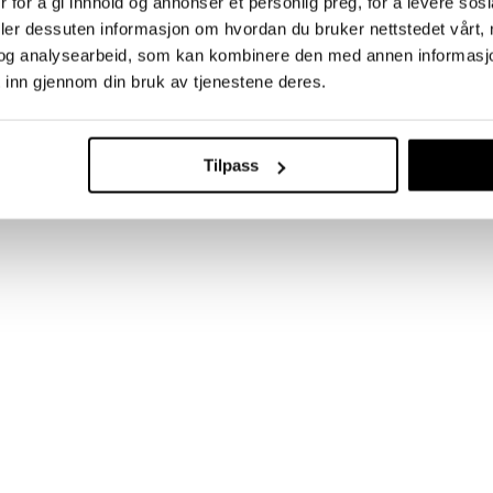
 for å gi innhold og annonser et personlig preg, for å levere sos
deler dessuten informasjon om hvordan du bruker nettstedet vårt,
og analysearbeid, som kan kombinere den med annen informasjon d
 inn gjennom din bruk av tjenestene deres.
Tilpass