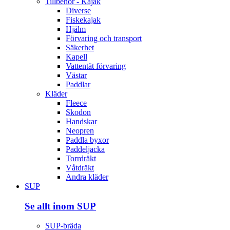
Tillbehör - Kajak
Diverse
Fiskekajak
Hjälm
Förvaring och transport
Säkerhet
Kapell
Vattentät förvaring
Västar
Paddlar
Kläder
Fleece
Skodon
Handskar
Neopren
Paddla byxor
Paddeljacka
Torrdräkt
Våtdräkt
Andra kläder
SUP
Se allt inom SUP
SUP-bräda