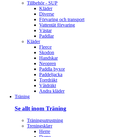
Tillbehör - SUP
Kläder
Diverse
Förvaring och transport
Vattentät förvaring
Västar
Paddlar
Kläder
Fleece
Skodon
Handskar
Neopren
Paddla byxor
Paddeljacka
Torrdräkt
Våtdräkt
Andra kläder
Träning
Se allt inom Träning
Träningsutrustning
Treningsklær
Herre
Dame