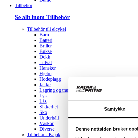
Tillbehör
Se allt inom Tillbehör
Tillbehör till elcykel
Barn
Batteri
Briller
Bukse
Dekk
Tillval
Hansker
Hjelm
Hodeplagg
Jakke
Lagring og transport
Lys
Lås
Sikkerhet
Samtykke
Sko
Underhåll
Väskor
Denne nettsiden bruker coo
Diverse
Tillbehör - Kajak