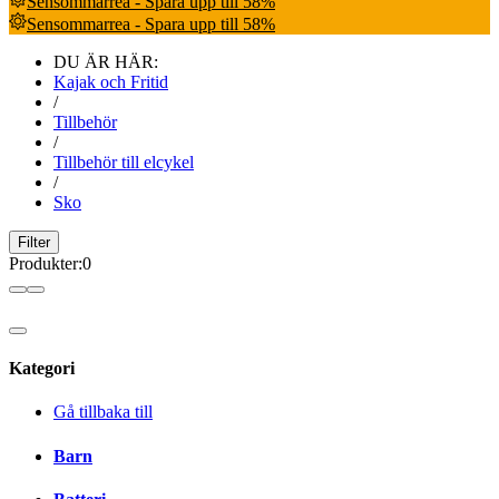
Sensommarrea - Spara upp till 58%
Sensommarrea - Spara upp till 58%
DU ÄR HÄR:
Kajak och Fritid
/
Tillbehör
/
Tillbehör till elcykel
/
Sko
Filter
Produkter
:
0
Kategori
Gå tillbaka till
Barn