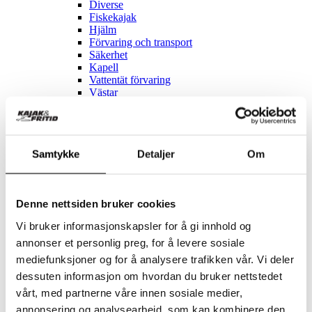
Diverse
Fiskekajak
Hjälm
Förvaring och transport
Säkerhet
Kapell
Vattentät förvaring
Västar
Paddlar
Tillbehör - SUP
Kläder
Diverse
Samtykke
Detaljer
Om
Förvaring och transport
Vattentät förvaring
Västar
Paddlar
Denne nettsiden bruker cookies
Reservdelar
Vi bruker informasjonskapsler for å gi innhold og
Se allt inom Reservdelar
annonser et personlig preg, for å levere sosiale
mediefunksjoner og for å analysere trafikken vår. Vi deler
Till elcykel
Momas
dessuten informasjon om hvordan du bruker nettstedet
vårt, med partnerne våre innen sosiale medier,
REA
Cykelservice
annonsering og analysearbeid, som kan kombinere den