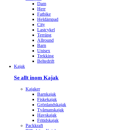
Dam
Herr
Fatbike
Heldämpad
City
Lastcykel
Terräng
Allround
Barn
Unisex
Trekking
Beltedrift
Kajak
Se allt inom Kajak
Kajaker
Barnkajak
Fiskekajak
Grönlandskajak
Tvåmanskajak
Havskajak
Fritidskajak
Packkraft